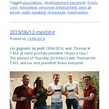
Tagged
associations
,
developpement personnel
,
forum
,
Lyon
,
networking
,
personnel enhancement
,
prise de
parole
,
public speaking
,
réseautage
,
toastmasters
2019/06/13 meeting
Posted on
15/06/2019
Les gagnants du jeudi 13/06/2019, avec Thomas le
T.M.E. et notre prochain président ! Bravo à tous !
The winners of Thursday 2019/06/13 with Thomas the
T.M.E. and our next president! Bravo everyone!