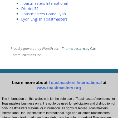
Toastmasters International
District 59
Toastmasters Grand Lyon
Lyon English Toastmasters
Proudly powered by WordPress
|
Theme: Lectern by
Carr
Communications Inc.
.
Learn more about
Toastmasters International
at
www.toastmasters.org
The information on this website is for the sole use of Toastmasters' members, for
Toastmasters business only. It is not to be used for solicitation and distribution of
non-Toastmasters material or information. All rights reserved. Toastmasters
International, the Toastmasters International logo and all other Toastmasters
International trademarks and copyrights are the sole property of Toastmasters